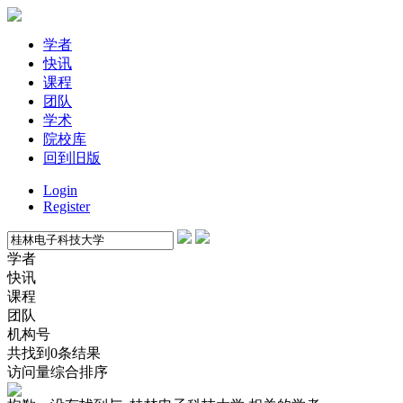
学者
快讯
课程
团队
学术
院校库
回到旧版
Login
Register
学者
快讯
课程
团队
机构号
共找到0条结果
访问量
综合排序