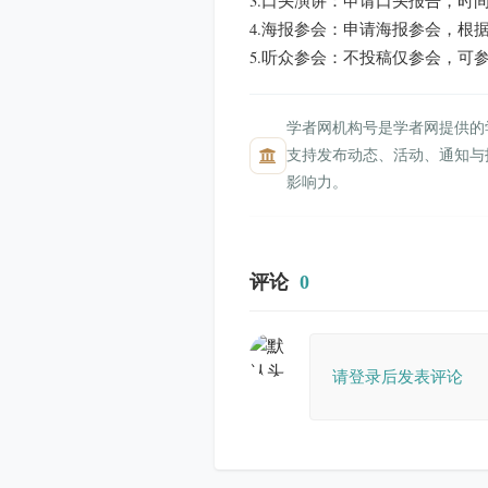
3.
口头演讲：申请口头报告，时
4.
海报参会：申请海报参会，根
5.
听众参会：不投稿仅参会，可
学者网机构号是学者网提供的
支持发布动态、活动、通知与
影响力。
评论
0
请登录后发表评论