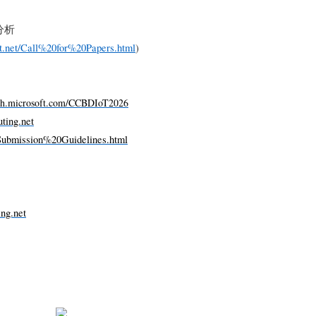
分析
t.net/Call%20for%20Papers.html
)
arch.microsoft.com/CCBDIoT2026
ting.net
/Submission%20Guidelines.html
ng.net