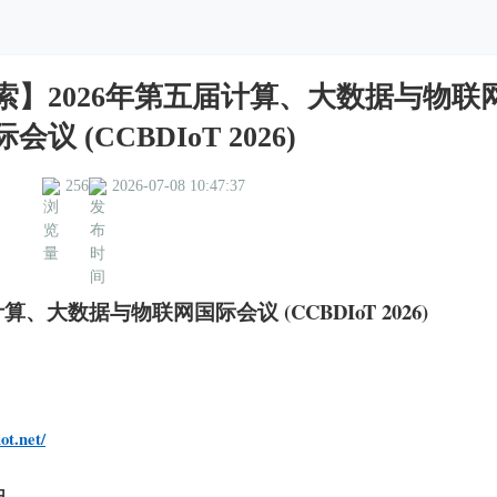
CI检索】2026年第五届计算、大数据与物联
际会议 (CCBDIoT 2026)
256
2026-07-08 10:47:37
计算、大数据与物联网国际会议
(CCBDIoT 2026)
ot.net/
日