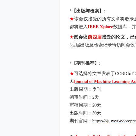
*
【出版与检索】
:
★
该会议接受的所有文章将收录
IEEE Xplore
都将进入
数据库，并
该会议
前四届
接受的论文，已
★
(
往届出版及检索记录请访问会议
*
【期刊推荐】
:
★
可选择将文章发表于
CCBDIoT 
Journal of Machine Learning A
①
出版周期：季刊
初审时间：
2
天
审稿周期：
20
天
出版时间：
30
天
期刊官网：
https://ojs.weavecorep