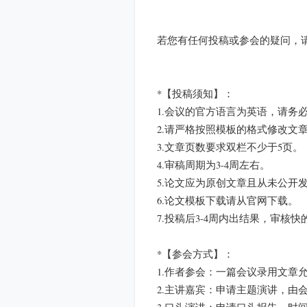
若您有任何投稿或参会的疑问，
*
【投稿须知】：
1.
会议的官方语言为英语，请务
2.
请严格按照模板的格式修改文
3.
文章页数要求双栏不少于
5
页。
4.
审稿周期为
3-4
周左右。
5.
论文应为原创文章且从未公开
6.
论文模板下载请从官网下载。
7.
投稿后
3-4
周内出结果，审核快
*
【参会方式】：
1.
作者参会：一篇会议录用文章
2.
主讲嘉宾：申请主题演讲，由