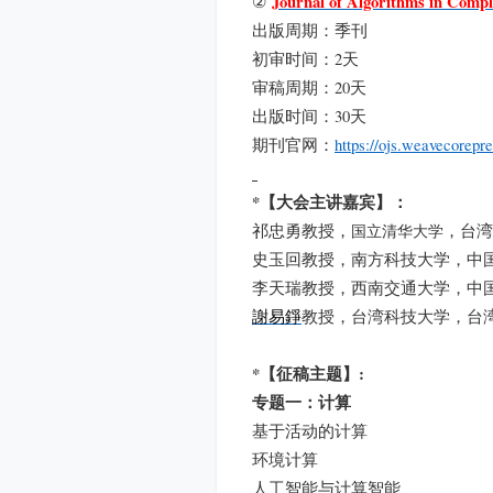
Journal of Algorithms in Comp
②
出版周期：季刊
初审时间：
2
天
审稿周期：
20
天
出版时间：
30
天
期刊官网：
https://ojs.weavecorep
*
【大会主讲嘉宾】：
祁忠勇教授，
国立清华大学
，台湾
史玉回教授，南方科技大学，中
李天瑞教授，西南交通大学，中
謝易錚
教授，台湾科技大学，台
*
【征稿主题】
:
专题一：计算
基于活动的计算
环境计算
人工智能与计算智能