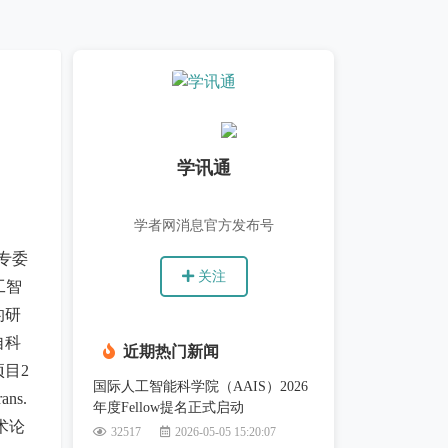
学讯通
学者网消息官方发布号
专委
关注
工智
的研
自科
近期热门新闻
目2
国际人工智能科学院（AAIS）2026
ns.
年度Fellow提名正式启动
术论
32517
2026-05-05 15:20:07