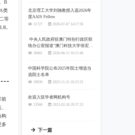
、B
A类
北京理工大学刘驰教授入选2026年
度AAIS Fellow
二等
31727
2026-07-07 14:17:56
LR,
中央人民政府驻澳门特别行政区联
络办公室报道“澳门科技大学张宏纲
教授当选国际人工智能科学院院士”
30401
2026-06-11 16:15:48
中国科学院公布2025年院士增选当
选院士名单
29036
2025-11-21 10:23:23
欢迎入驻学者网机构号
术前
23566
2023-02-26 20:37:23
态、
力构
更多
下一篇