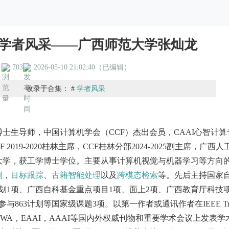
AT学者风采——广西师范大学张灿龙
703
2026-05-10 21:02:40（已编辑）
收录于合集： #
学者风采
士生导师，中国计算机学会（CCF）杰出会员，CAAI心智计算
F 2019-2020桂林主席，CCF桂林分部2024-2025副主席，广西人
大学，获工学博士学位。主要从事计算机视觉与机器学习等方向
别
，
目标跟踪
、
古籍智能处理
以及
跨模态检索
等。先后主持国家
划1项、广西自科基金重点项目1项、面上2项、广西教育厅科技项
863计划等国家级课题3项。以第一作者或通讯作者在IEEE Tra
S，ESWA，EAAI，AAAI等国内外权威刊物和重要学术会议上发表学