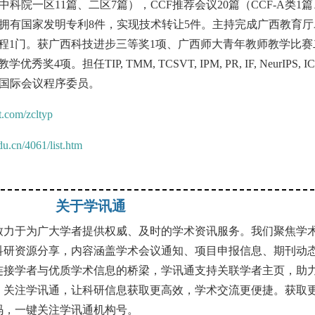
（中科院一区11篇、二区7篇），CCF推荐会议20篇（CCF-A类1篇
+。拥有国家发明专利8件，实现技术转让5件。主持完成广西教育厅
程1门。获广西科技进步三等奖1项、广西师大青年教师教学比赛
。担任TIP, TMM, TCSVT, IPM, PR, IF, NeurIPS, IC
I国际会议程序委员。
t.com/zcltyp
u.cn/4061/list.htm
关于学讯通
致力于为广大学者提供权威、及时的学术资讯服务。我们聚焦学
科研资源分享，内容涵盖学术会议通知、项目申报信息、期刊动
连接学者与优质学术信息的桥梁，学讯通支持关联学者主页，助
。关注学讯通，让科研信息获取更高效，学术交流更便捷。获取
码，一键关注学讯通机构号。