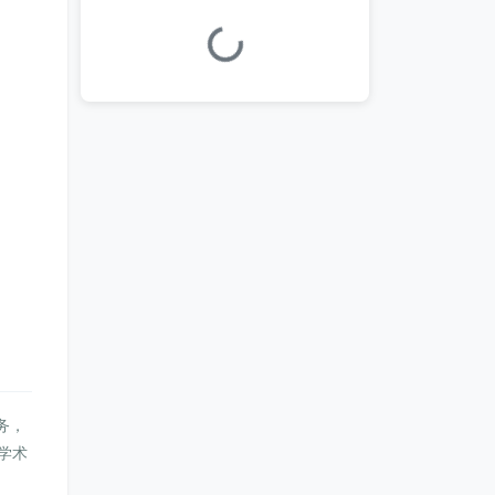
加载中...
务，
学术