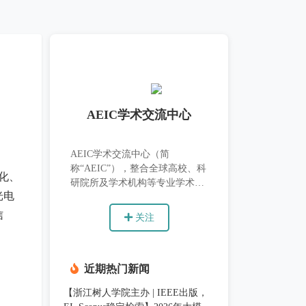
AEIC学术交流中心
AEIC学术交流中心（简
称“AEIC”），整合全球高校、科
化、
研院所及学术机构等专业学术资
光电
源，以“忠于学术，服务学者”为
理念，致力于科技信息传播、学
信
关注
者科研交流、社会热点深剖等与
学术相关交流活动，打造国际学
近期热门新闻
【浙江树人学院主办 | IEEE出版，