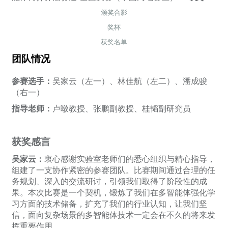
颁奖合影
奖杯
获奖名单
团队情况
参赛选手：
吴家云（左一）、林佳航（左二）、潘成骏
（右一）
指导老师：
卢暾教授、张鹏副教授、桂韬副研究员
获奖感言
吴家云：
衷心感谢实验室老师们的悉心组织与精心指导，
组建了一支协作紧密的参赛团队。比赛期间通过合理的任
务规划、深入的交流研讨，引领我们取得了阶段性的成
果。本次比赛是一个契机，锻炼了我们在多智能体强化学
习方面的技术储备，扩充了我们的行业认知，让我们坚
信，面向复杂场景的多智能体技术一定会在不久的将来发
挥重要作用。