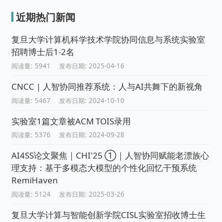
近期热门新闻
复旦大学计算机科学技术学院协同信息与系统实验室
招聘博士后1-2名
阅读量: 5941
发布日期: 2025-04-16
CNCC | 人智协同推荐系统：人与AI共舞下的新视角
阅读量: 5467
发布日期: 2024-10-10
实验室1篇文章被ACM TOIS录用
阅读量: 5376
发布日期: 2024-09-28
AI4SS论文聚焦｜CHI'25 ①｜人智协同赋能老漂族心
理支持：基于多模态大模型的个性化回忆干预系统
RemiHaven
阅读量: 5124
发布日期: 2025-03-26
复旦大学计算与智能创新学院CISL实验室招收博士生