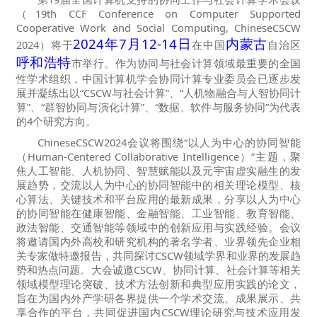
（19th CCF Conference on Computer Supported
Cooperative Work and Social Computing, ChineseCSCW
2024年7月12-14日
内蒙古
2024）将于
在中国
自治区
呼和浩特
市举行。作为协同与社会计算领域最重要的全国
性学术组织，中国计算机学会协同计算专业委员会已逐步发
展并凝练出以“CSCW与社会计算”、“人机物融合与人智协同计
算”、“群智协同与演化计算”、“数据、软件与服务协同”为代表
的4个研究方向。
ChineseCSCW2024会议将围绕“以人为中心的协同智能
（Human-Centered Collaborative Intelligence）”主题，聚
焦人工智能、人机协同、智慧赋能以及元宇宙虚实融生的发
展趋势，交流以人为中心的协同智能中的相关理论模型、核
心算法、关键技术和平台应用的最新成果，分享以人为中心
的协同智能在健康智能、金融智能、工业智能、教育智能、
政法智能、交通智能等领域中的创新应用与实践经验。会议
将邀请国内外高校和研究机构的著名学者、业界领先企业相
关专家做特邀报告，共同探讨CSCW领域学界和业界的发展趋
势和热点问题。大会诚邀CSCW、协同计算、社会计算等相关
领域模型理论突破、技术方法创新和典型应用实践的论文，
旨在为国内外产学研各界提供一个学术交流、成果展示、共
享合作的平台，共同促进国内CSCW理论研究与技术应用发