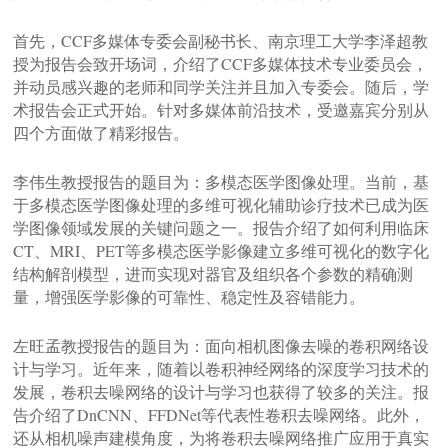
首先，CCF多媒体专委会副秘书长、南京理工大学李泽超教
授为报告会致开场词，介绍了CCF多媒体技术专业委员会，
并动员感兴趣的老师和同学关注并且加入专委会。随后，学
术报告会正式开始。针对多媒体前沿技术，受邀嘉宾分别从
四个方面做了精彩报告。
李伟生教授报告的题目为：多模态医学图像处理。当前，基
于多模态医学图像处理的多维可视化辅助诊疗技术已成为医
学图像领域发展的关键问题之一。报告介绍了如何利用临床
CT、MRI、PET等多模态医学影像建立多维可视化的数字化
结构解剖模型，进而实现对器官及组织各个参数的精确测
量，增强医学影像的可靠性、稳定性及容错能力。
左旺孟教授报告的题目为：面向相机图像去噪的卷积网络设
计与学习。近年来，随着以卷积神经网络的深度学习技术的
发展，卷积去噪网络的设计与学习也获得了较多的关注。报
告介绍了DnCNN、FFDNet等代表性卷积去噪网络。此外，
还从相机噪声建模角度，为将卷积去噪网络推广应用于真实