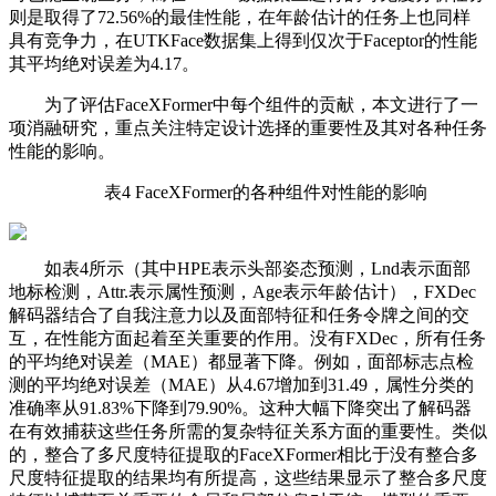
则是取得了72.56%的最佳性能，在年龄估计的任务上也同样
具有竞争力，在UTKFace数据集上得到仅次于Faceptor的性能
其平均绝对误差为4.17。
为了评估FaceXFormer中每个组件的贡献，本文进行了一
项消融研究，重点关注特定设计选择的重要性及其对各种任务
性能的影响。
表4 FaceXFormer的各种组件对性能的影响
如表4所示（其中HPE表示头部姿态预测，Lnd表示面部
地标检测，Attr.表示属性预测，Age表示年龄估计），FXDec
解码器结合了自我注意力以及面部特征和任务令牌之间的交
互，在性能方面起着至关重要的作用。没有FXDec，所有任务
的平均绝对误差（MAE）都显著下降。例如，面部标志点检
测的平均绝对误差（MAE）从4.67增加到31.49，属性分类的
准确率从91.83%下降到79.90%。这种大幅下降突出了解码器
在有效捕获这些任务所需的复杂特征关系方面的重要性。类似
的，整合了多尺度特征提取的FaceXFormer相比于没有整合多
尺度特征提取的结果均有所提高，这些结果显示了整合多尺度