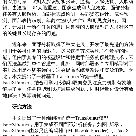
的应用前景，比如人脸识别和验证、监视、人脸交换、人脸编
辑、去遮挡、3D人脸重建、图像生成和人脸检索。面部分析
任务有人脸解析、面部标志点检测、头部姿态估计、属性预
测、面部表情识别、年龄/性别/人种估计和可见度分析。因
此，开发用于所有任务的通用且鲁棒的人脸模型是人脸社区中
的关键且长期存在的问题。
近年来，面部分析取得了重大进展，开发了最先进的方法
和用于各种任务的面部库。尽管这些方法实现了有希望的性
能，但由于其专门的模型设计和特定于任务的预处理技术，它
们无法集成到单个管道中。此外，同时部署多个专用模型对于
实时应用是不切实际的，这会提高系统复杂度和资源消耗。为
此，本文提出了一种基于Transformer的统一模型
FaceXFormer，结合可学习令牌和双向交叉注意力机制有效地
解决了单一任务模型难以扩展集成问题，同时轻量化设计有效
地解决了资源消耗问题。
研究方法
本文提出了一种端到端的统一Transformer模型
FaceXFormer，用于集成不同面部分析任务。如图1所示，
FaceXFormer由多尺度编码器（Multi-scale Encoder）、FaceX