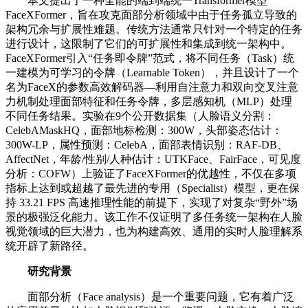
本文提出了一种全能的端到端统一Transformer模型
FaceXFormer，旨在攻克面部分析领域中由于任务孤立导致的
架构冗余与扩展性难题。传统方法通常只针对一个特定的任务
进行设计，这限制了它们的可扩展性和集成到统一架构中。
FaceXFormer引入“任务即令牌”范式，将不同任务（Task）统
一建模为可学习的令牌（Learnable Token），并且设计了一个
名为FaceX的参数高效解码器—利用自注意力和双向交叉注意
力机制处理面部特征和任务令牌，多层感知机（MLP）处理
不同任务结果。实验在9个公开数据集（人脸语义分割：
CelebAMaskHQ，面部地标检测：300W，头部姿态估计：
300W-LP，属性预测：CelebA，面部表情识别：RAF-DB、
AffectNet，年龄/性别/人种估计：UTKFace、FairFace，可见度
分析：COFW）上验证了FaceXFormer的优越性，不仅在多项
指标上达到或超越了最先进的专用（Specialist）模型，更在保
持 33.21 FPS 高速推理性能的前提下，实现了对复杂“野外”场
景的极强泛化能力。该工作不仅证明了多任务统一架构在人脸
视觉领域的巨大潜力，也为构建高效、通用的实时人脸理解系
统开辟了新路径。
研究背景
面部分析（Face analysis）是一个重要问题，它有着广泛