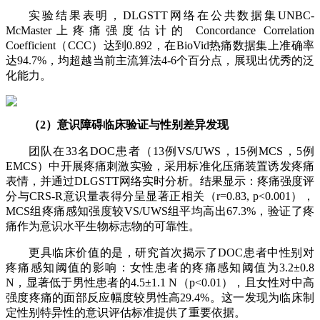
实验结果表明，DLGSTT网络在公共数据集UNBC-
McMaster上疼痛强度估计的 Concordance Correlation
Coefficient（CCC）达到0.892，在BioVid热痛数据集上准确率
达94.7%，均超越当前主流算法4-6个百分点，展现出优秀的泛
化能力。
（2）意识障碍临床验证与性别差异发现
团队在33名DOC患者（13例VS/UWS，15例MCS，5例
EMCS）中开展疼痛刺激实验，采用标准化压痛装置诱发疼痛
表情，并通过DLGSTT网络实时分析。结果显示：疼痛强度评
分与CRS-R意识量表得分呈显著正相关（r=0.83, p<0.001），
MCS组疼痛感知强度较VS/UWS组平均高出67.3%，验证了疼
痛作为意识水平生物标志物的可靠性。
更具临床价值的是，研究首次揭示了DOC患者中性别对
疼痛感知阈值的影响：女性患者的疼痛感知阈值为3.2±0.8
N，显著低于男性患者的4.5±1.1 N（p<0.01），且女性对中高
强度疼痛的面部反应幅度较男性高29.4%。这一发现为临床制
定性别特异性的意识评估标准提供了重要依据。