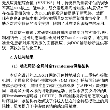
无反应觉醒综合征（VS/UWS）时，传统行为量表评估的误诊
率高达40%以上。近年来，研究发现疼痛感知能力与意识水平
存在显著相关性，为DOC的客观评估提供了新思路。然而，
现有疼痛识别技术难以捕捉微弱且短暂的面部微表情变化，且
缺乏对时空特征的深度挖掘，限制了其在临床诊断中的应用。
针对这一难题，本研究创新性地将深度学习与疼痛生理机
制相结合，提出动态局部-全局时空Transformer网络，通过精
准量化患者对疼痛刺激的面部反应，为DOC辅助诊断提供客
观、高效的智能化工具。
2. 方法与结果
（1）动态局部-全局时空Transformer网络架构
本研究设计的DLGSTT网络开创性地融合了三重特征提取
机制：全局多尺度特征提取模块（GM-FEM）捕获面部表情的
整体形态变化，局部注意力特征提取模块（LAFEM）聚焦眼
周、嘴角等关键区域的细微肌肉运动，离散余弦变换增强的时
间Transformer编码器（DETTE）则精准建模表情动态演化的
时序规律。该架构有效解决了传统方法在时空特征提取上的局
限性，显著提升了疼痛微表情的感知灵敏度。