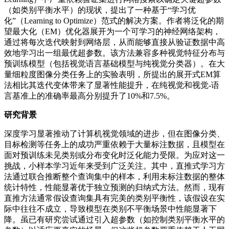
（如类别平衡水平）的现状，提出了一种基于“学习优
化”（Learning to Optimize）范式的解决方案。作者将泛化的期
望最大化（EM）优化器展开为一个可学习的神经网络架构，
通过将每次迭代映射到网络层，从而能够直接从验证数据中高
效地学习出一组最优超参数。该方法兼容多种视觉特征分布与
预训练模型（包括视觉语言基础模型与纯视觉分类器）。在大
量细粒度图像分类任务上的实验表明，所提出的展开式EM算
法相比其迭代变体带来了显著性能提升，在纯视觉和视觉-语
言基准上的准确率最高分别提升了10%和7.5%。
研究背景
深度学习显著推动了计算机视觉领域的进步，但在图像分类、
目标检测等任务上的成功严重依赖于大量标注数据，且模型在
面对预训练未见类别或分布变化时泛化能力受限。为应对这一
挑战，小样本学习近年来受到广泛关注。其中，直推式学习方
法通过联合推断整个查询集中的样本，利用未标注数据的整体
统计特性，性能显著优于独立预测的归纳式方法。然而，现有
直推方法通常假设查询集具有完美的类别平衡性，该假设在实
际中往往不成立，导致模型在类别不平衡场景中性能显著下
降。虽已有研究尝试通过引入超参数（如控制类别平衡水平的