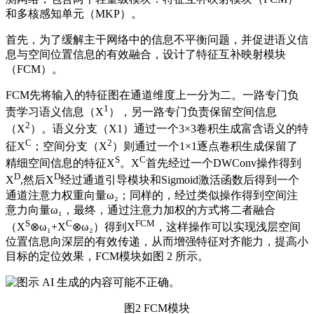
和多核感知单元（MKP）。
首先，为了缓解主干网络中的信息不平衡问题，并促进语义信
息与空间位置信息的有效融合，设计了特征互补映射模块
（FCM）。
FCM先将输入的特征图在通道维度上一分为二。一路专门负
1
责学习语义信息（X
），另一路专门负责保留空间信息
2
（X
）。语义分支（X1）通过一个3×3卷积生成富含语义的特
C
2
征X
；空间分支（X
）则通过一个1×1逐点卷积生成保留了
S
C
精细空间信息的特征X
。X
首先经过一个DWConv操作得到
D
D
X
,然后X
经过通道引导模块和Sigmoid激活函数后得到一个
通道注意力权重向量ω₂；同样的，经过类似操作得到空间注
意力向量ω₁，最终，通过注意力加权的方式将二者融合
S
C
FCM
（X
⊗ω₁+X
⊗ω₂）得到X
，这样操作可以实现浅层空间
位置信息向深层的有效传递，从而增强特征对齐能力，提高小
目标的定位效果，FCM模块如图 2 所示。
图2 FCM模块