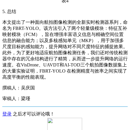
表4
5. 总结
本文提出了一种面向航拍图像检测的全新实时检测器系列，命
名为 FBRT-YOLO。该方法引入了两个轻量级模块：特征互补
映射模块（FCM），旨在增强丰富语义信息与精确空间位置
信息的融合能力；以及多核感知单元（MKP），用于加强多
尺度目标的感知能力，提升网络对不同尺度特征的捕捉效果。
此外，为了更好地适应航拍图像检测任务，我们还对传统检测
器中存在的冗余结构进行了精简，从而进一步提升网络的运行
速度。在VisDrone、UAVDT和AI-TOD三个航拍图像数据集上
的大量实验证明，FBRT-YOLO 在检测精度与效率之间实现了
高度平衡的性能表现。
撰稿人：吴庆国
审稿人：梁瑾
登录
之后才可以评论哦！