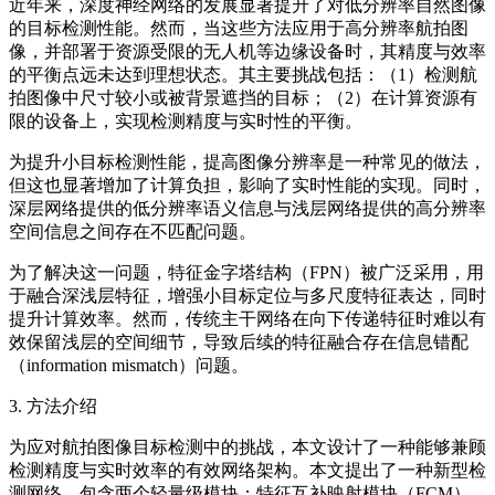
近年来，深度神经网络的发展显著提升了对低分辨率自然图像
的目标检测性能。然而，当这些方法应用于高分辨率航拍图
像，并部署于资源受限的无人机等边缘设备时，其精度与效率
的平衡点远未达到理想状态。其主要挑战包括：（1）检测航
拍图像中尺寸较小或被背景遮挡的目标；（2）在计算资源有
限的设备上，实现检测精度与实时性的平衡。
为提升小目标检测性能，提高图像分辨率是一种常见的做法，
但这也显著增加了计算负担，影响了实时性能的实现。同时，
深层网络提供的低分辨率语义信息与浅层网络提供的高分辨率
空间信息之间存在不匹配问题。
为了解决这一问题，特征金字塔结构（FPN）被广泛采用，用
于融合深浅层特征，增强小目标定位与多尺度特征表达，同时
提升计算效率。然而，传统主干网络在向下传递特征时难以有
效保留浅层的空间细节，导致后续的特征融合存在信息错配
（information mismatch）问题。
3. 方法介绍
为应对航拍图像目标检测中的挑战，本文设计了一种能够兼顾
检测精度与实时效率的有效网络架构。本文提出了一种新型检
测网络，包含两个轻量级模块：特征互补映射模块（FCM）