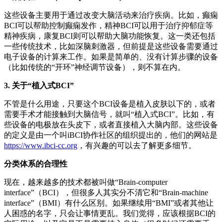
这些设备主要用于通过改变大脑活动来治疗疾病。比如，癫痫
BCI可以帮助控制癫痫发作，精神BCI可以用于治疗抑郁症等
精神疾病，康复BCI则可以帮助大脑功能恢复。这一类还包括
一些传统技术，比如深脑刺激器，但前提是这些设备需要通过
电子设备的计算来工作。如果是简单的、没有计算步骤的设备
（比如传统的“开环”神经调节设备），则不算在内。
3. 关于“植入式BCI”
不管是什么用途，只要这个BCI设备是植入皮肤以下的，或者
需要手术才能接触到大脑信号，就叫“植入式BCI”。比如，有
些设备的电极放在头皮下，或者直接植入大脑内部。这些设备
的定义是由一个叫iBCI协作社区的组织提出的，他们的网站是
https://www.ibci-cc.org
，有兴趣的可以去了解更多细节。
分类体系的合理性
现在，越来越多的技术都被叫做“Brain-computer
interface”（BCI），但很多人其实分不清它和“Brain-machine
interface”（BMI）有什么区别。如果继续用“BMI”或者其他让
人困惑的名字，只会让事情更乱。我们觉得，应该根据BCI的