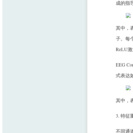
成的指
其中，表
子。每个
ReLU
EEG 
式表达
其中，
3. 特
不同通