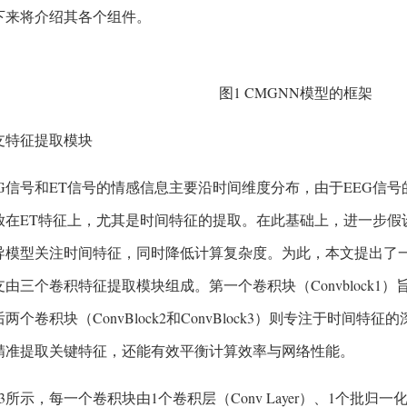
下来将介绍其各个组件。
图1 CMGNN模型的框架
分支特征提取模块
EG信号和ET信号的情感信息主要沿时间维度分布，由于EEG信
放在ET特征上，尤其是时间特征的提取。在此基础上，进一步假
导模型关注时间特征，同时降低计算复杂度。为此，本文提出了
由三个卷积特征提取模块组成。第一个卷积块（Convblock1
两个卷积块（ConvBlock2和ConvBlock3）则专注于时间
精准提取关键特征，还能有效平衡计算效率与网络性能。
所示，每一个卷积块由1个卷积层（Conv Layer）、1个批归一化层（Batc