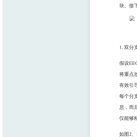
块。接
1. 双
假设E
将重点
有效引
每个分支
息，而后
仅能够
如图2、3