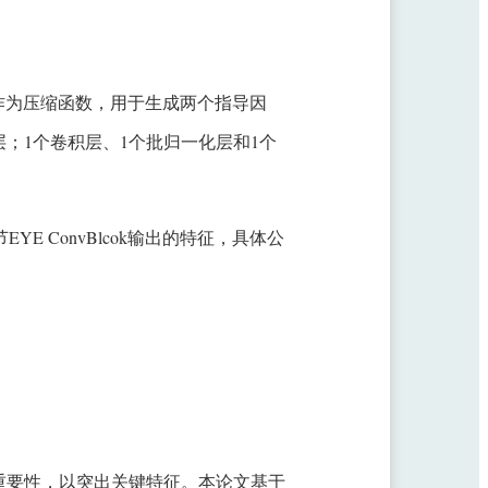
数作为压缩函数，用于生成两个指导因
层；1个卷积层、1个批归一化层和1个
YE ConvBlcok输出的特征，具体公
重要性，以突出关键特征。本论文基于