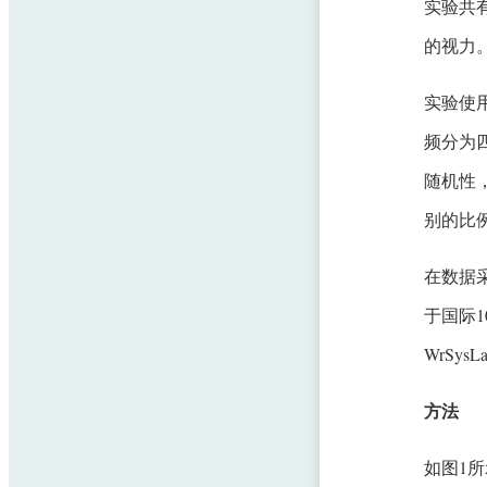
实验共
的视力
实验使
频分为四
随机性
别的比
在数据采
于国际10
WrSy
方法
如图1