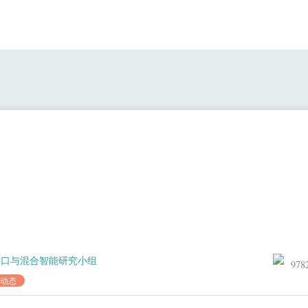
IEEE JBHI | 基于混合脑电图和眼
接口与混合智能研究小组
978
动态