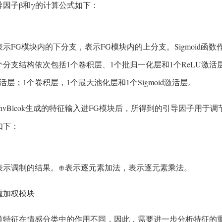
导因子β和γ的计算公式如下：
示FG模块内的下分支，表示FG模块内的上分支。Sigmoid函
分支结构依次包括1个卷积层、1个批归一化层和1个ReLU激活
激活层；1个卷积层，1个最大池化层和1个Sigmoid激活层。
ConvBlcok生成的特征输入进FG模块后，所得到的引导因子用于调节E
如下：
表示调制的结果。⊕表示逐元素加法，表示逐元素乘法。
征重加权模块
道特征在情感分类中的作用不同，因此，需要进一步分析特征的