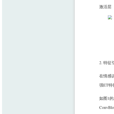
激活层（A
2. 特
在情感
强ET
如图1的
Conv