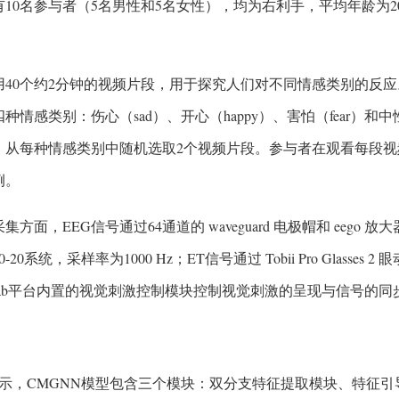
有10名参与者（5名男性和5名女性），均为右利手，平均年龄为2
。
用40个约2分钟的视频片段，用于探究人们对不同情感类别的反应
种情感类别：伤心（sad）、开心（happy）、害怕（fear）和中
，从每种情感类别中随机选取2个视频片段。参与者在观看每段
例。
集方面，EEG信号通过64通道的 waveguard 电极帽和 eego 放
-20系统，采样率为1000 Hz；ET信号通过 Tobii Pro Glasses
sLab平台内置的视觉刺激控制模块控制视觉刺激的呈现与信号的同
所示，CMGNN模型包含三个模块：双分支特征提取模块、特征引