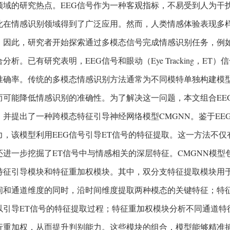
领域的研究热点。EEG信号作为一种客观指标，不易受到人为干
此在情感识别领域得到了广泛应用。然而，人类情感体验表现多
。因此，研究者开始探索通过多模态信号完成情感识别任务，例
分析。已有研究表明，EEG信号和眼动（Eye Tracking，E
准确率。传统的多模态情感识别方法通常为不同模特单独构建模
而可能降低情感识别的准确性。为了解决这一问题，本文组合EE
，并提出了一种跨模态特征引导神经网络模型CMGNN。鉴于EE
力，该模型利用EEG信号引导ET信号的特征提取。这一方法不仅
还进一步挖掘了ET信号中与情感相关的深层特征。CMGNN模
特征引导模块和特征重加权模块。其中，双分支特征提取模块用于
间和通道维度的同时，沿时间维度提取两种模态的关键特征；特征
以引导ET信号的特征提取过程；特征重加权模块分析不同通道特
行重加权，从而提升判别能力。这些模块的组合，模型能够精准捕