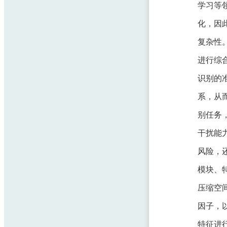
学习等
化，因
复杂性
进行综合
识别的
系，从
别任务
干扰能
风险，
模块、
压缩空
因子，
特征进