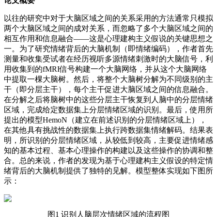
论文概要
以往的研究中对于大脑区域之间的关系采用的方法通常只模拟
两个大脑区域之间的成对关系，而忽略了多个大脑区域之间的
相互作用和信息融合——这是心理建构主义假说的关键思想之
一。为了研究情绪背后的大脑机制（即情绪编码），作者首先
测量和收集受试者在经历视听多源情绪刺激时的大脑信号，利
用收集到的fMRI信号构建一个大脑网络，并从这个大脑网络
中提取一棵大脑树。然后，将整个大脑树分解为不同级别的主
干（即分层主干），每个主干促进大脑区域之间的信息融合。
在分解之后将脑树中的这些分层主干恢复到人脑中的分层情绪
区域，完成给定数据集上分层情绪区域的识别。最后，使用所
提出的模型HemoN（建立在前述识别的分层情绪区域上），
在其他具有挑战性的数据集上执行跨数据集情绪解码。结果表
明，所识别的分层情绪区域，从较低到较高，主要促进情绪感
知的基本过程、基本心理操作的构建以及这些操作的协调和整
合。总的来说，作者的发现为基于心理建构主义假设的特定情
绪背后的大脑机制提供了独特的见解。模型整体实现如下图所
示：
图1 识别人脑层次情绪区域的流程图