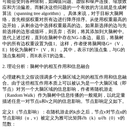
可能会受到各种限制，如阈值问题、虚假和噪声连接、缩放效
应和方法偏差。而解决这些问题的一个有效的方法就是生成树
算法（spanning tree algorithm）。具体来说，对于目标大脑网
络，首先根据权重对所有边进行降序排序。从使用权重最高的
边开始，从剩余边中选择权重最高的边。如果新选择的边与先
前选择的边形成循环，则丢弃；否则，将其添加到大脑树中。
迭代上述过程，直到在脑树中存在NG-1条边。最后，将脑树
中的所有边权重设置为值1。这样，作者便将脑网络G=（V，
E）转化为脑树T=（V，R），其中，表示T的顶点集，与G的
顶点集相同，而R表示T的边集。
2. 理论分析：脑树中的相互作用和信息融合
心理建构主义假说强调多个大脑区域之间的相互作用和信息融
合。由于这些相互作用本质上可以被认为是一个大脑区域（即
节点）对另一个大脑区域的信息影响，作者将随机游走
（Random Walk）作为脑树中信息传播的一般规则，以此定量
描述任意一对节点u和v之间的信息影响。节点影响定义如下。
定义1（节点影响）：在随机游走的k步之后，节点v对节点u的
节点影响I（u，v）被定义为雅可比矩阵∂h（k）u/∂h（0）v的
范数：