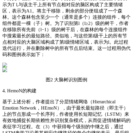
示为T l,与该主干上所有节点相对应的脑区构成了主要情绪
区，表示为A1。将主干移除，剩余的部分便组成了一个森
林。这个森林包含至少一个（通常是多个）连接的组件，每个
组件都是一棵（子）树。为了识别第l（l≥2）级的树干，作者
在移除所有先前（l−1）级的树干后，在森林的每个连接组件
中搜索最长的最短路径。类似地，与这些第l级干上的所有节
点相对应的大脑区域构成了第l级情绪区域，表示为l。此过程
迭代运行，并在删除树中的所有节点后结束。这一过程用伪代
码和图例表示如下：
图2 大脑树识别图例
4. HemoN的构建
基于上述分析，作者提出了分层情绪网络（Hierarchical
Emotion Network，HEmoN），由于最长最短路径（即主干）
上的节点形成一个长序列，作者使用长短期记忆（LSTM）来
有效地捕捉长期依赖性并识别复杂模式，从而促进情绪解码的
表征学习过程。在（3）中获得每个级别的中继之后，通过
LSTM来学习沿着其相应中继路径的每个中继的表示，最后组