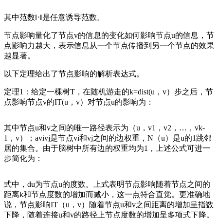
其中范数‖⋅‖是任意诱导范数。
节点影响量化了节点v的信息的变化如何影响节点u的信息，节
点影响力越大，表示信息从一个节点传播到另一个节点的效果
越显著。
以下定理给出了节点影响的解析表达式。
定理1：给定一棵树T，在随机游走的k=dist(u，v）步之后，节
点影响节点v的IT(u，v）对节点u的影响为：
其中节点u和v之间的唯一路径表示为（u，v1，v2，…，vk-
1，v）；avivj是节点vi和vj之间的边权重，N（u）是u的1跳邻
居的集合。由于脑树中所有边的权重均为1，上述公式可进一
步简化为：
式中，du为节点u的度数。上式表明节点影响随着节点之间的
距离k和节点度数的增加而减小，这一点符合直觉。更准确地
说，节点影响IT（u，v）随着节点u和v之间距离的增加呈指数
下降，随着连接u和v的路径上节点度数的增加呈多项式下降。