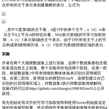
合所有的主干表示来创建脑树的表示，公式为
，其中Tl是第l级的主干集，tl是Tl中的单个主干，x（tl）vi表
示主干tl上节点vi的特征向量，W(l)表示第l级的可学习加权矩
阵，h（l）T表示第l级的主干表示。由于Tl中所有主干上的节
点构成第l级情绪区域，h（l）T也作为第l级情绪区域的表示。
实验
作者在两个大规模数据集上进行实验，这两个数据集都包含视
听多源自然主义刺激。整个实验评价包括两个阶段。在第一阶
段，根据数据集1中所有情绪的整体体验来识别分层情绪区
域。在第二阶段，使用提出的模型HEmoN，该模型建立在已
识别的分层情绪区域上，对数据集2执行跨数据集情绪解码。
实验代码可以在https://github.com/zhongyu1998/HEmoN上公开
获得。
首先初始化等式中的可学习加权矩阵和使用Xavier初始值设定
项的所有模型权重，然后用线性变换将情绪刺激预先映射到64