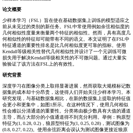
论文概要
少样本学习（FSL）旨在使在基础数据集上训练的模型适应之
前从未见过的类别的新任务。FSL中常使用例如余弦相似度的
几何相似性度量来衡量两个特征的相似性。然而，具有高度几
何相似性的特征却可能带有不同的语义。本文证明了在FSL中
特征通道的重要性排名是比几何相似度更可靠的指标。使用
Kendall等级相关性替代几何相似性并设计了一个元训练可微
损失用于解决Kendall等级相关性的不可微问题。通过大量实
验验证了该方法在FSL上的有效性。
研究背景
深度学习在图像分类上取得显著进展，然而获取大规模标记数
据集的成本却十分昂贵，这使得人们开始关注少样本学习。本
研究发现，与基础数据集相比，在新的数据集上提取的特征值
会更小和更集中，如图1所示。在这种情况下，使用几何相似
性会难以分清通道的重要性。分类将由极少数具有大值的通道
主导，而占大部分的小值通道得不到充分利用。举例：狗原型
特征为(1, 0.28, 0.2)，狼原型特征为(1, 0.25, 0.28)，测试图像为
(0.8, 0.27, 0.22)。使用余弦距离会误认为测试图像更接近狼原