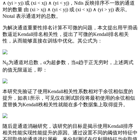
∧ (yi > yj) 或 (xi < xj) ∧ (yi < yj)，Ndis 反映排序不一致的通道
对的数量 由 (xi > xj) ∧ (yi < yj) 或 (xi < xj) ∧ (yi > yj) 表示。
Ntotal 表示通道对的总数。
为解决通道重要性排名计算不可微的问题，本文提出用平滑函
数逼近Kendall排名相关性，提出了可微的Kendall排名相关
性，从而能够直接在训练中优化。其公式为：
N
为通道对总数，α为超参数，当α趋于正无穷时，上述两式
0
的值无限逼近，即：
本研究先验证了使用Kendall相关性系数相对于余弦相似度的
提升，如表1所示，可见仅在测试阶段将最初使用的余弦相似
度替换为Kendall秩相关性就能在多个数据集上取得提升。
随后是通道消融研究，该研究的目标是揭示使用Kendall排序
相关性能实现性能提升的原因。通过设置不同的阈值对特征中
不同取值的通道进行屏蔽，来分别测试在仅利用特征当中取值