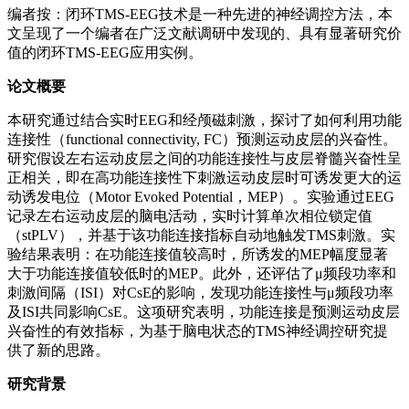
编者按：闭环TMS-EEG技术是一种先进的神经调控方法，本
文呈现了一个编者在广泛文献调研中发现的、具有显著研究价
值的闭环TMS-EEG应用实例。
论文概要
本研究通过结合实时EEG和经颅磁刺激，探讨了如何利用功能
连接性（functional connectivity, FC）预测运动皮层的兴奋性。
研究假设左右运动皮层之间的功能连接性与皮层脊髓兴奋性呈
正相关，即在高功能连接性下刺激运动皮层时可诱发更大的运
动诱发电位（Motor Evoked Potential，MEP）。实验通过EEG
记录左右运动皮层的脑电活动，实时计算单次相位锁定值
（stPLV），并基于该功能连接指标自动地触发TMS刺激。实
验结果表明：在功能连接值较高时，所诱发的MEP幅度显著
大于功能连接值较低时的MEP。此外，还评估了μ频段功率和
刺激间隔（ISI）对CsE的影响，发现功能连接性与μ频段功率
及ISI共同影响CsE。这项研究表明，功能连接是预测运动皮层
兴奋性的有效指标，为基于脑电状态的TMS神经调控研究提
供了新的思路。
研究背景