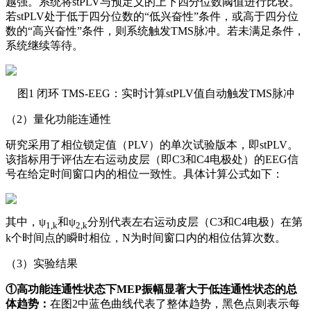
越强。系统将stPLV与预定义的上下四分位数阈值进行比较。
若stPLV处于低于四分位数的“低兴奋性”条件，或高于四分位
数的“高兴奋性”条件，则系统触发TMS脉冲。若未满足条件，
系统继续等待。
图1 闭环 TMS-EEG：实时计算stPLV值自动触发TMS脉冲
（2）量化功能连通性
研究采用了相位锁定值（PLV）的单次试验版本，即stPLV。
该指标用于评估左右运动皮层（即C3和C4电极处）的EEG信
号在给定时间窗口内的相位一致性。具体计算公式如下：
其中，ψ
和ψ
分别代表左右运动皮层（C3和C4电极）在第
1,k
2,k
k个时间点的瞬时相位，N为时间窗口内的相位估算次数。
（3）实验结果
①高功能连通性状态下MEP振幅显著大于低连通性状态的总
体趋势：
在图2中蓝色曲线代表了整体趋势，黑色点则表示每