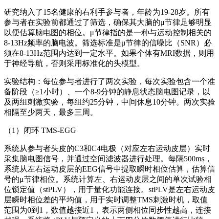
研究纳入了15名健康的右利手参与者，年龄为19-28岁。所有
参与者在实验前都通过了筛选，确保其大脑的μ节律足够明显
以便估算脑电图的相位。μ节律指的是一种与运动控制相关的
8-13Hz频率的脑电波。筛选标准是μ节律的信噪比（SNR）必
须在8-13Hz范围内达到一定水平。如果个体有MRI数据，则用
于神经导航，否则采用标准化的头模型。
实验结构：每位参与者进行了两次实验，每次实验包含一个准
备阶段（≥1小时）、一个8-9分钟的静息状态脑电图记录，以
及两组刺激实验，每组约25分钟，中间休息10分钟。两次实验
相隔至少两天，最多三周。
（1）闭环 TMS-EGG
系统从参与者头皮的C3和C4电极（对应左右运动皮层）实时
采集脑电图信号，并通过空间滤波器进行处理。每隔500ms，
系统从左右运动皮层的EEG信号中提取瞬时相位估算，估算信
号的μ节律相位。系统计算左、右运动皮层之间的单次试验相
位锁定值（stPLV），用于量化功能连接。stPLV是左右运动皮
层瞬时相位差的平均值，用于实时调整TMS刺激时机，取值
范围为0到1，数值越接近1，表示两侧相位同步性越高，连接