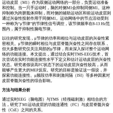
运动皮层（M1）作为双侧运动网络的一部分，负责运动准备
和控制。当一只手运动时，脑的对侧M1会抑制同侧M1。这种
抑制称为跨胼胝体抑制，而对侧的辅助运动区和前运动皮层则
通过兴奋性投射作用于同侧M1。运动网络中的节点活动受到
一种称为“μ节律”的节律性信号调控，该节律频率在8-13 Hz范
围内，属于抑制性脑电节律。
以往的研究发现，μ节律的功率和相位与运动皮层的兴奋性紧
密相关。μ节律的瞬时相位与皮层脊髓兴奋性之间存在联系，
但大多数研究仅关注局部的μ节律，而未深入探讨整个运动网
络的功能连接。本文提出，通过结合实时TMS-EEG技术，首
次尝试在实时功能连接性水平下定义和估计运动皮层的兴奋性
状态。研究者假设高FC状态下的运动皮层兴奋性较高，从而
能够产生更大的MEP反应。研究的目标是验证这一假设，并
探索功能连接性、μ频段功率和刺激间隔（ISI）等多种因素对
皮层脊髓兴奋性的综合影响。
方法与结果分析
通过实时EEG（脑电图）与TMS（经颅磁刺激）相结合的方
法，研究了M1运动皮层的功能连通性（FC）与皮层脊髓兴奋
性（CsE）之间的关系。