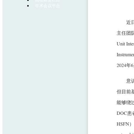
高校师资栏目
学术会议平台
近
主任团队合作的
Unit Int
Instr
2024年
意识
但目前
能够绕
DOC患者
HSFN）