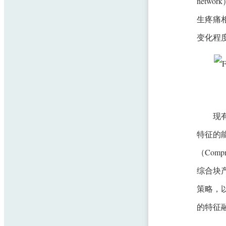
netw
生疼痛相
变化程度
现
特征的
（Com
综合块
策略，
的特征