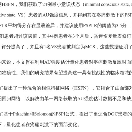
HSFN，我们获取了24例最小意识状态（minimal conscious sta
etative state, VS）患者的AU强度信息，并得到其在疼痛刺激下
SPI-R平均得分存在显著差异，并建议使用PSPI-R的阈值为3.5分
患者超过该阈值，其中4例患者在3个月后，昏迷恢复量表修订版（Coma Rec
R）评分提高了，并且有1名VS患者被判定为MCS，这些数据证
的来说，本文旨在利用AU强度估计量化患者对疼痛刺激反应时面
的准确性。我们的研究结果有望提高这一具有挑战性的临床领域
我们提出了一种混合的相似特征网络（HSFN），它结合了由面部
图回归网络，以解决由单一网络获取的AU强度估计数据不足和缺
们基于Prkachin和Solomon的PSPI公式，提出了更适合DOC患
下，量化患者在疼痛刺激下的面部变化。