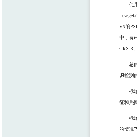
使用
（veg
VS的P
中，有6例
CRS-
总
识检测
•
征和热
•我
的情况