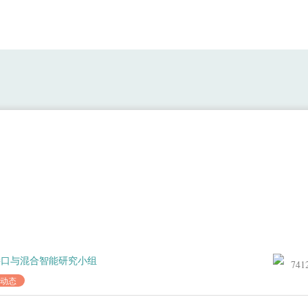
团队成员李雄彬等在IEEE Trans期刊上
接口与混合智能研究小组
741
动态