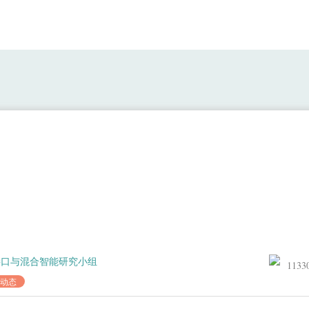
龙行龘龘，前程朤朤
接口与混合智能研究小组
1133
动态