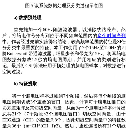
图 5 该系统数据处理及分类过程示意图
a) 数据预处理
首先施加一个60Hz陷波滤波器，以消除线路噪声。然
后，将脑电信号分离到位于不同频率范围内的
多个时间序列
中。作者经过先前实验得出结论，较高频率范围的特征是SI任
务分类中最重要的特征。本工作使用了7个15Hz至120Hz的四
阶Butterworth带通滤波器，增量步长和带宽为15Hz。将耳脑电
图数据分割成1.5秒的脑电图周期，并用相应的类别进行标
记。最后将CSP算法应用于预处理的脑电图样本，对数据进行
空间过滤。
b) 特征提取
将一个脑电图样本过滤到7个频段，然后将每个频段的脑
电图周期切成3个重叠的窗口。因此，计算每个脑电图窗口的
协方差矩阵及其切线空间向量，从而为一个脑电图样本计算出
总共21个（7个频段×3个脑电图窗口）切线空间向量。由于
EEG通道（CH）的数量为8个，因此切线空间向量中的特征数
量为36个（m=CH*(CH+1)/2)。然后，通过连接所有21个切线