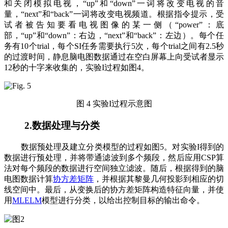
和关闭模拟电视，“up”和“down”一词将改变电视的音
量，“next”和“back”一词将改变电视频道。根据指令提示，受
试者被告知要看电视图像的某一侧（“power”：底
部，“up”和“down”：右边，“next”和“back”：左边）。每个任
务有10个trial，每个SI任务需要执行5次，每个trial之间有2.5秒
的过渡时间，静息脑电图数据通过在空白屏幕上向受试者显示
12秒的十字来收集的，实验I过程如图4。
图 4 实验I过程示意图
2.数据处理与分类
数据预处理及建立分类模型的过程如图5。对实验I得到的
数据进行预处理，并将带通滤波到多个频段，然后应用CSP算
法对每个频段的数据进行空间独立滤波。随后，根据得到的脑
电图数据计算
协方差矩阵
，并根据其黎曼几何投影到相应的切
线空间中。最后，从变换后的协方差矩阵构造特征向量，并使
用
MLELM
模型进行分类，以给出控制目标的输出命令。