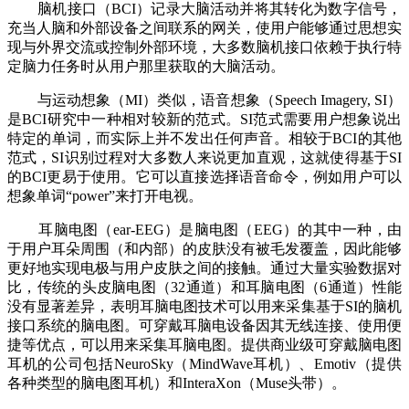
脑机接口（BCI）记录大脑活动并将其转化为数字信号，
充当人脑和外部设备之间联系的网关，使用户能够通过思想实
现与外界交流或控制外部环境，大多数脑机接口依赖于执行特
定脑力任务时从用户那里获取的大脑活动。
与运动想象（MI）类似，语音想象（Speech Imagery, SI）
是BCI研究中一种相对较新的范式。SI范式需要用户想象说出
特定的单词，而实际上并不发出任何声音。相较于BCI的其他
范式，SI识别过程对大多数人来说更加直观，这就使得基于SI
的BCI更易于使用。它可以直接选择语音命令，例如用户可以
想象单词“power”来打开电视。
耳脑电图（ear-EEG）是脑电图（EEG）的其中一种，由
于用户耳朵周围（和内部）的皮肤没有被毛发覆盖，因此能够
更好地实现电极与用户皮肤之间的接触。通过大量实验数据对
比，传统的头皮脑电图（32通道）和耳脑电图（6通道）性能
没有显著差异，表明耳脑电图技术可以用来采集基于SI的脑机
接口系统的脑电图。可穿戴耳脑电设备因其无线连接、使用便
捷等优点，可以用来采集耳脑电图。提供商业级可穿戴脑电图
耳机的公司包括NeuroSky（MindWave耳机）、Emotiv（提供
各种类型的脑电图耳机）和InteraXon（Muse头带）。