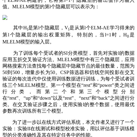
个ELM-AE构建的，它将第l−1个隐藏层的输出值作为输入
值。MLELM模型的第l个隐藏层可以表示为：
其中H
是第l个隐藏层，V
是从第l个ELM-AE学习得来的
l
l
第l个隐藏层的输出权重矩阵。特别的，当l=1时，H
是
0
MLELM模型的输入层。
为了训练每个受试者的SI分类模型，首先对实验I的数据
应用五折交叉验证方法。MLELM模型中有三个隐藏层，应用
网格搜索方法查找每个隐藏层中隐藏节点的最佳数量，范围为
50到500，增量步长为50。CSP筛选器和切线空间投影在交叉
验证的每次迭代中仅使用训练数据进行训练，为每个受试者训
练三个MLELM模型。第一个模型在“rest”和“power”类之间进
行分类，而第二个和第三个模型分别
在“rest”、“up”和“down”以及“rest”、“next”和“back”之间进行分
类。在交叉验证步骤之后，使用实验I的整个数据，使用最优
参数再次训练所有三个模型。
为了进一步以在线方式评估系统，本文作者又进行了一个
实验：实验II在线测试和模型校准实验，用以评估基于训练模
型的分类准确性及其在特定任务中的性能。