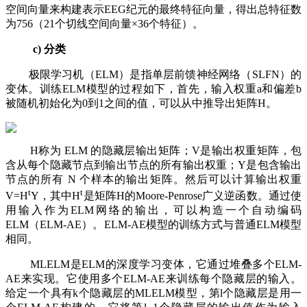
空间向量来构建表示EEG纪元的最终特征向量，得出总特征数
为756（21个切线空间向量×36个特征）。
c) 分类
极限学习机（ELM）是指单层前馈神经网络（SLFN）的
变体。训练ELM模型的过程如下，首先，输入权重a和偏差b
被随机初始化为0到1之间的值，可以从中推导出矩阵H。
H称为 ELM 的隐藏层输出矩阵；V是输出权重矩阵，包
含从每个隐藏节点到输出节点的所有输出权重；Y是包含输出
节点的所有 N 个样本的输出矩阵。然后可以计算输出权重
t
t
V=H
Y，其中H
是矩阵H的Moore-Penrose广义逆函数。通过使
用输入作为ELM网络的输出，可以构造一个自动编码
ELM（ELM-AE）。ELM-AE模型的训练方式与普通ELM模型
相同。
MLELM是ELM的深度学习变体，它通过堆叠多个ELM-
AE来实现。它使用多个ELM-AE来训练每个隐藏层的输入。
给定一个具有k个隐藏层的MLELM模型，第l个隐藏层是用一