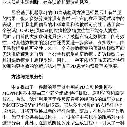
业人员的主观判断，存在误诊和漏诊的风险。
尽管基于机器学习的PD自动检测方法已经显示出有希望
的结果，但大多数算法并没有尝试评估它们在不同受试者中的
表现。由于脑电图信号的小样本量和跨被试可变性，基于留一
个被试(LOSO)交叉验证的疾病检测精度往往不能令人满意。
同时，目前的大多数研究只验证了模型在特定数据集上的有效
性，对其他数据集的泛化性还需要进一步验证。在实践中，由
于跨数据集的可变性，来自一个公共数据集的预训练模型可能
无法准确预测来自另一个公共数据集的新数据，即该模型只在
其训练数据集上表现良好。因此，一种不依赖于临床运动特征
检测的更有效的诊断方法对于改善PD患者的预后至关重要。
方法与结果分析
本文提出了一种新的基于脑电图的PD自动检测模型，
MCPNet模型主要由三个部分组成:特征提取、原型学习和原型
校准。首先，我们利用基于多尺度卷积神经网络的编码器M作
为MCPNet模型的特征提取器。它从多个尺度的输入特征中提
取信息，并将其转换成新的特征向量。随后，在原型学习过程
中，为每个分类类生成原型，并根据样本与原型的距离对样本
进行分类。此外，在测试阶段的原型生成过程中，引入了一种