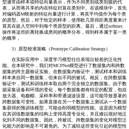
型通常由样本或特征向量表示，作为不同类别或类别簇的代
表，从而将共享的内在特征封装在类别中。在该模块中，首先
对编码器M映射的特征向量进行计算，将其平均值作为每个类
的原型。然后，对于给定的样本，使用欧几里得距离度量来计
算其在嵌入空间中到每个类原型的距离。最后，通过softmax
操作将这些距离转换成类间的概率分布，得到样本属于某一类
的概率，
3）原型校准策略（Prototype
Calibration Strategy）
在实际应用中，深度学习模型往往表现出较差的泛化性
能。在本研究中，我们对MCPNet模型进行了数据集内和跨数
据集的跨主题验证实验。在数据集内验证中，测试样本和训练
样本来自同一数据集，但来自不同的被试。相反，在跨数据集
验证中，测试和训练样本取自两个完全独立的数据集。由于数
据采集设备和环境的变化，每个数据集都有特定的配置，包括
放大器、电极帽、采样率和带通滤波设置，这可能导致显著的
跨数据集可变性。如果直接在另一个数据集上测试从一个数据
集获得的预训练模型，可能会削弱模型的性能。这是因为模型
在其训练数据集的结构上变得高度专业化，并且难以很好地泛
化到不同的数据集。因此，跨被试、跨数据集的变化对模型泛
化能力的影响是不可避免的。为了减轻这些变化引起的模型性