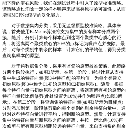
能下降的潜在风险，我们在测试过程中引入了原型校准策略。
该策略通过消除一定的样本噪声来提高类原型的可靠性，从而
增强MCPNet模型的泛化能力。
对于数据集内分类，采用无监督原型校准策略。具体来
说，首先使用K-Means算法将支持集中的所有样本分成两个
簇。随后，分别计算每个样本点到这两个聚类中心质心的距
离，将远离两个聚类质心的20%的点标记为噪声点并去除。最
后，对每个类别中剩余的样本，计算它们的平均值，得到分类
查询集样本的原型。
对于跨数据集分类，采用有监督的原型校准策略。此策略
分两个阶段执行，如图3所示。在第一阶段，通过计算从支持
集中生成的特征向量(图3中特征点)的平均值，为每个类建立
初始原型(图3中称为C1初始原型和C2初始原型)。随后，根据
每个特征向量与初始原型之间的距离，将远离所有初始原型的
特征向量按比例修剪(此处设置为10%)并作为噪声点(如图3所
示)。在第二阶段，将查询集的特征向量(如图3所示为目标点)
分别添加到第一阶段修剪后的每个类别的剩余特征向量中。通
过对这些特征向量进行平均，得到新的原型。然后，计算支持
集中的特征向量与新原型之间的距离，并按一定比例(10%)再
次修剪与所有新原型相距较远的特征向量。来自支持集的剩余