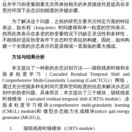
征并学习协变量因素无关而身份相关的本质描述符是提高在非
受控环境下步态识别精度的关键步骤。
为了解决这个问题，之前的研究主要关注特定方面的特征
表达，如长程（long-term）时间建模和单一粒度的空间表示。
然而此类表示在多变的协变量情况下仍缺乏灵活性和多样性，
不能很好适应协变条件下步态时空表征的构建。因此，如何构
建一个全面的步态表示仍是该领域一直面临的重大挑战。
方法与结果分析
本文提出了一种新的步态识别方法——级联残差时移和全
面多粒度学习（Cascaded Residual Temporal Shift and
Comprehensive Multi-Granularity Learning (GaitCTCG)）网络，
通过充分挖掘多样化时间尺度和空间粒度的信息来解决步态识
别中的协变问题。具体而言，本文提出了三个模块，级联残差
时移模块 （cascaded residual temporal shift (CRTS) module）,全
面多粒度学习模块(comprehensive multi-granularity learning
(CMGL) module)和 微型步态能力生成模块(micro gait energy
generator (MGEG))。
级联残差时移模块（CRTS module）