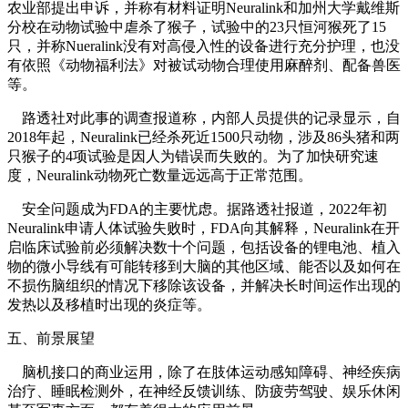
农业部提出申诉，并称有材料证明Neuralink和加州大学戴维斯
分校在动物试验中虐杀了猴子，试验中的23只恒河猴死了15
只，并称Nueralink没有对高侵入性的设备进行充分护理，也没
有依照《动物福利法》对被试动物合理使用麻醉剂、配备兽医
等。
路透社对此事的调查报道称，内部人员提供的记录显示，自
2018年起，Neuralink已经杀死近1500只动物，涉及86头猪和两
只猴子的4项试验是因人为错误而失败的。为了加快研究速
度，Neuralink动物死亡数量远远高于正常范围。
安全问题成为FDA的主要忧虑。据路透社报道，2022年初
Neuralink申请人体试验失败时，FDA向其解释，Neuralink在开
启临床试验前必须解决数十个问题，包括设备的锂电池、植入
物的微小导线有可能转移到大脑的其他区域、能否以及如何在
不损伤脑组织的情况下移除该设备，并解决长时间运作出现的
发热以及移植时出现的炎症等。
五、前景展望
脑机接口的商业运用，除了在肢体运动感知障碍、神经疾病
治疗、睡眠检测外，在神经反馈训练、防疲劳驾驶、娱乐休闲