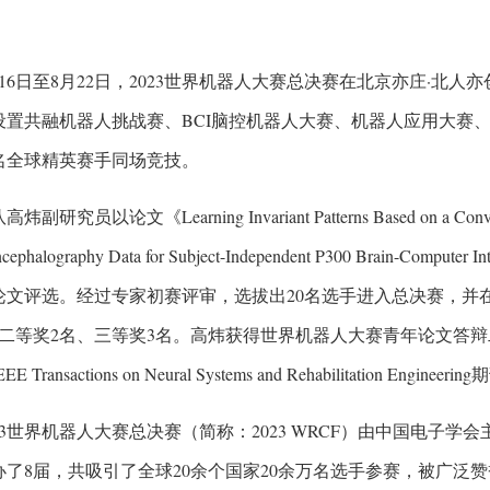
月16日至8月22日，2023世界机器人大赛总决赛在北京亦庄·北人
设置共融机器人挑战赛、BCI脑控机器人大赛、机器人应用大赛
余名全球精英赛手同场竞技。
炜副研究员以论文《Learning Invariant Patterns Based on a Convolut
encephalography Data for Subject-Independent P300 Brain-C
论文评选。经过专家初赛评审，选拔出20名选手进入总决赛，并
、二等奖2名、三等奖3名。高炜获得世界机器人大赛青年论文答
 Transactions on Neural Systems and Rehabilitation Engine
023世界机器人大赛总决赛（简称：2023 WRCF）由中国电子学
办了8届，共吸引了全球20余个国家20余万名选手参赛，被广泛赞