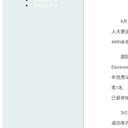
高校师资栏目
学术会议平台
8
人大赛
4000
团队高
Electro
年优秀
奖1名
已获评IEEE
2
成功举