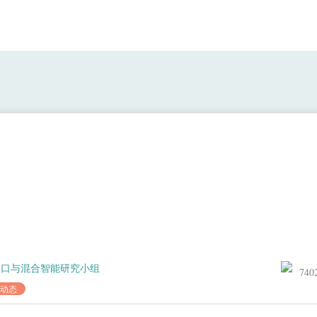
团队高炜副研究员获2023世界机器人大赛
接口与混合智能研究小组
740
动态