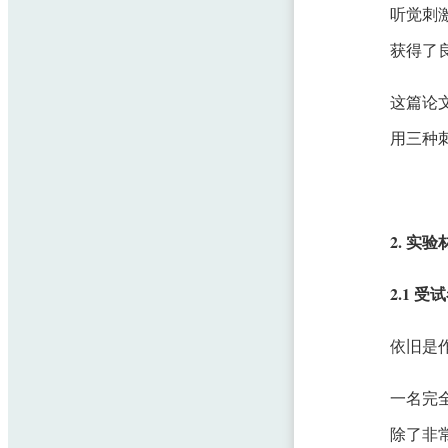
听觉刺
获得了
这篇论
用三种刺
2. 实
2.1 受
依旧是
一名完
除了非