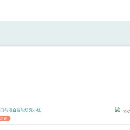
义、时间和空间一致的视听觉刺激P300脑机
进行探索性测试
接口与混合智能研究小组
926
动态