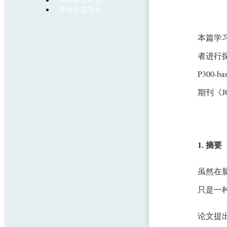
高校师资栏目
学术会议平台
本篇学
者进行探索性测
P300-ba
期刊《JO
1. 摘要
虽然在
只是一种
论文提