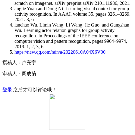
scratch on imagenet. arXiv preprint arXiv:2101.11986, 2021.
angjie Yuan and Dong Ni. Learning visual context for group
activity recognition. In AAAI, volume 35, pages 3261–3269,
2021. 3, 6
ianchao Wu, Limin Wang, Li Wang, Jie Guo, and Gangshan
Wu. Learning actor relation graphs for group activity
recognition. In Proceedings of the IEEE conference on
computer vision and pattern recognition, pages 9964–9974,
2019. 1, 2, 3, 6
https://new.qq.com/rain/a/20220610A04X6V00
撰稿人：卢亮宇
审稿人：周成菊
登录
之后才可以评论哦！