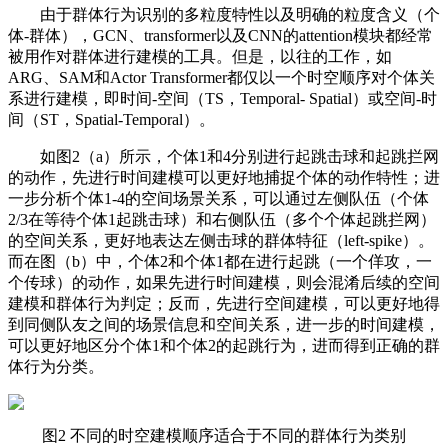
由于群体行为识别的多粒度特性以及明确的粒度含义（个
体-群体），GCN、transformer以及CNN的attention模块都经常
被用作对群体进行建模的工具。但是，以往的工作，如
ARG、SAM和Actor Transformer都仅以一个时空顺序对个体关
系进行建模，即时间-空间（TS，Temporal- Spatial）或空间-时
间（ST，Spatial-Temporal）。
如图2（a）所示，个体1和4分别进行起跳击球和起跳拦网
的动作，先进行时间建模可以更好地捕捉个体的动作特性；进
一步分析个体1-4的空间场景关系，可以通过左侧队伍（个体
2/3在等待个体1起跳击球）和右侧队伍（多个个体起跳拦网）
的空间关系，更好地表达左侧击球的群体特征（left-spike）。
而在图（b）中，个体2和个体1都在进行起跳（一个佯攻，一
个传球）的动作，如果先进行时间建模，则会混淆后续的空间
建模和群体行为判定；反而，先进行空间建模，可以更好地得
到同侧队友之间的场景信息和空间关系，进一步的时间建模，
可以更好地区分个体1和个体2的起跳行为，进而得到正确的群
体行为分类。
图2 不同的时空建模顺序适合于不同的群体行为类别