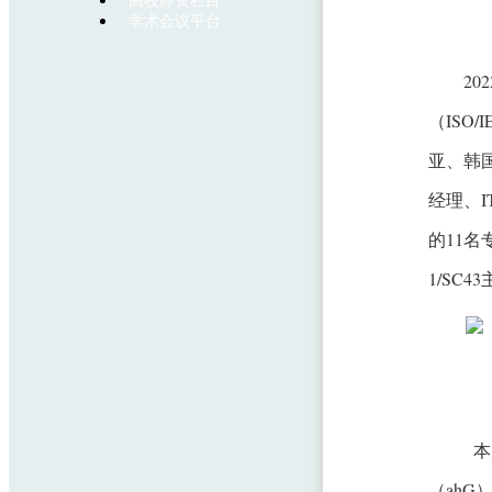
高校师资栏目
学术会议平台
2
（ISO
亚、韩国
经理、
的11名
1/SC
本
（ah