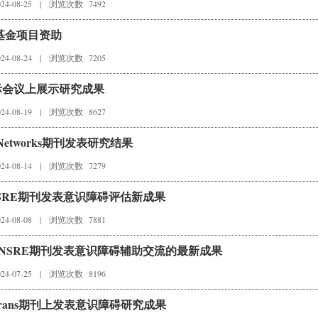
4-08-25
|
浏览次数 7492
基金项目资助
4-08-24
|
浏览次数 7205
国际会议上展示研究成果
4-08-19
|
浏览次数 8627
Networks期刊发表研究结果
4-08-14
|
浏览次数 7279
NSRE期刊发表意识障碍评估新成果
4-08-08
|
浏览次数 7881
TNSRE期刊发表意识障碍辅助交流的最新成果
4-07-25
|
浏览次数 8196
Trans期刊上发表意识障碍研究成果