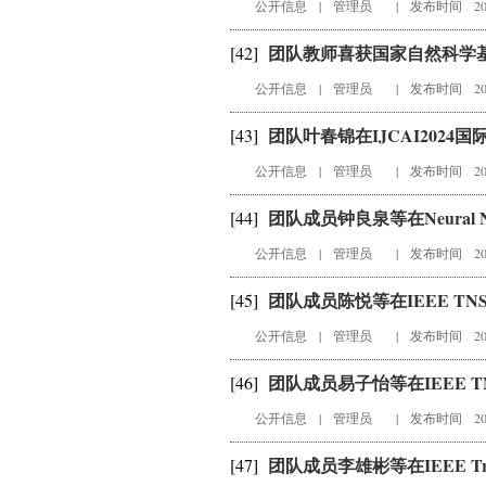
公开信息
|
管理员
|
发布时间 202
团队教师喜获国家自然科学
[42]
公开信息
|
管理员
|
发布时间 202
团队叶春锦在IJCAI2024
[43]
公开信息
|
管理员
|
发布时间 202
团队成员钟良泉等在Neural 
[44]
公开信息
|
管理员
|
发布时间 202
团队成员陈悦等在IEEE T
[45]
公开信息
|
管理员
|
发布时间 202
团队成员易子怡等在IEEE 
[46]
公开信息
|
管理员
|
发布时间 202
团队成员李雄彬等在IEEE 
[47]