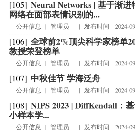
Neural Networks | 
[105]
网络在面部表情识别的...
公开信息
|
管理员
|
发布时间 2024-09
全球前2%顶尖科学家榜单2
[106]
教授荣登榜单
公开信息
|
管理员
|
发布时间 2024-09
中秋佳节 学海泛舟
[107]
公开信息
|
管理员
|
发布时间 2024-09
NIPS 2023 | DiffKenda
[108]
小样本学...
公开信息
|
管理员
|
发布时间 2024-09