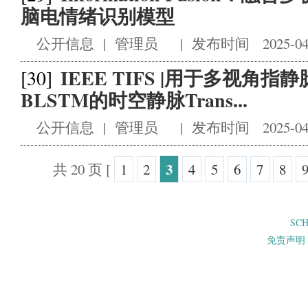
脑电情绪识别模型
公开信息
|
管理员
|
发布时间 2025-04
IEEE TIFS |用于多视角
[30]
BLSTM的时空静脉Trans...
公开信息
|
管理员
|
发布时间 2025-04
3
共 20 页
[
1
2
4
5
6
7
8
SC
免责声明 