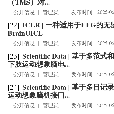
（TMS）对...
公开信息
|
管理员
|
发布时间 2025-06
ICLR | 一种适用于EEG
[22]
BrainUICL
公开信息
|
管理员
|
发布时间 2025-06
Scientific Data | 基
[23]
下肢运动想象脑电...
公开信息
|
管理员
|
发布时间 2025-06
Scientific Data | 基
[24]
运动想象脑机接口...
公开信息
|
管理员
|
发布时间 2025-06