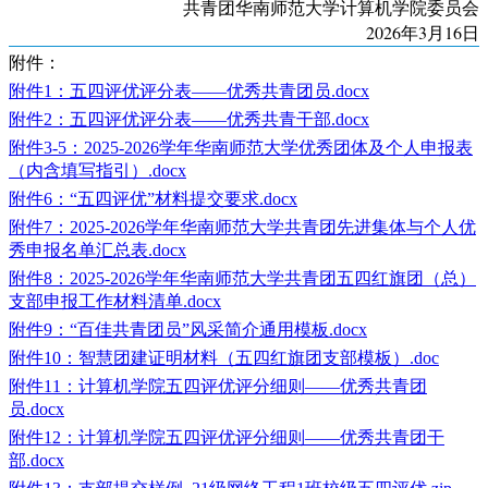
共青团华南师范大学计算机学院委员会
202
6
年
3
月
16
日
附件：
附件1：五四评优评分表——优秀共青团员.docx
附件2：五四评优评分表——优秀共青干部.docx
附件3-5：2025-2026学年华南师范大学优秀团体及个人申报表
（内含填写指引）.docx
附件6：“五四评优”材料提交要求.docx
附件7：2025-2026学年华南师范大学共青团先进集体与个人优
秀申报名单汇总表.docx
附件8：2025-2026学年华南师范大学共青团五四红旗团（总）
支部申报工作材料清单.docx
附件9：“百佳共青团员”风采简介通用模板.docx
附件10：智慧团建证明材料（五四红旗团支部模板）.doc
附件11：计算机学院五四评优评分细则——优秀共青团
员.docx
附件12：计算机学院五四评优评分细则——优秀共青团干
部.docx