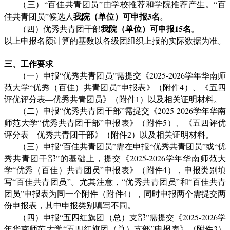
（三）
“百佳共青团员”由学校推荐和学院推荐产生。“百
我院（单位）可申报
3名
佳共青团员”候选人
。
我院（单位）可申报
15名
（四）优秀共青团干部
。
以上申报名额计算的基数以各级团组织上报的实际数据为准。
三、工作要求
（一）申报
“优秀共青团员”需提交《2025-2026学年华南师
范大学“优秀（百佳）共青团员”申报表》（附件4）、《五四
评优评分表—优秀共青团员》（附件1）以及相关证明材料。
（二）申报
“优秀共青团干部”需提交《2025-2026学年华南
师范大学“优秀共青团干部”申报表》（附件5）、《五四评优
评分表—优秀共青团干部》（附件2）以及相关证明材料。
（三）申报
“百佳共青团员”需在申报“优秀共青团员”或“优
秀共青团干部”的基础上，提交《2025-2026学年华南师范大
学“优秀（百佳）共青团员”申报表》（附件4），申报类别填
写“百佳共青团员”。尤其注意，“优秀共青团员”和“百佳共青
团员”申报表为同一个附件（附件4），同时申报两个需提交两
份申报表，其中申报类别填写不同。
（四）申报
“五四红旗团（总）支部”需提交《2025-2026学
年华南师范大学“五四红旗团（总）支部”申报表》（附件3）