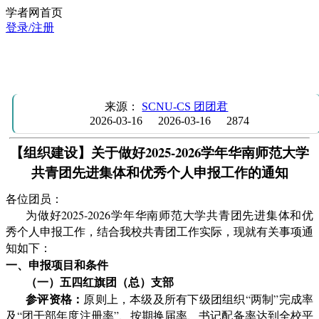
学者网首页
登录/注册
【组织建设】关于做好2025-2026学年华南师范大学共青团先
进集体和优秀个人申报工作的通知
来源：
SCNU-CS 团团君
2026-03-16
2026-03-16
2874
【
组织建设
】
关于做好
2025-2026
学年华南师范大学
共青团先进集体和优秀个人申报工作的通知
各位团员
：
为做好
2025-2026学年华南师范大学共青团先进集体和优
秀个人申报工作，结合我校共青团工作实际，现就有关事项通
知如下：
一、申报项目和条件
（一）五四红旗团（总）支部
参评资格：
原则上，本级及所有下级团组织
“两制”完成率
及“团干部年度注册率”、按期换届率、书记配备率达到全校平