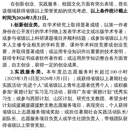
在创新创业、实践服务、校园文化方面有突出表现，曾在
以上条件统计截止
该领域获得省级以上荣誉奖励的优先考虑。
时间为
202
6
年
3月21日。
1.创新创业类。
在学术研究上取得显著成绩，以第一作者
身份在公开发行的学术刊物上发表学术论文或出版学术专著；
或参与省级以上科研课题项目并顺利结题；或参加省级以上与
本人主修专业相关的学科竞赛、课外学术科技竞赛或创业竞
赛，并取得显著成绩；或运用专业知识作出重要的技术发明，
获得专利证书或者软件著作权；或运用所学知识整合各方面资
源，自主创业，获得一定的创业成果。
2.实践服务类。
本年度总志愿服务时长超过
100小时
（2025年3月1日至2026年3月1日）；或获得省级以上暑期社会
实践活动“先进个人”或省级以上青年志愿者优秀个人；或积极
参加“展翅计划”实习见习活动，获得广东省“展翅计划”优秀实
习生；或参与西部计划、山区计划、研究生支教团、希望乡村
计划或援藏援疆援黔支教志愿服务项目，表现突出，个人获得
省级以上志愿服务领域奖励；或担任暑期社会实践活动队长/
副队长、志愿服务项目负责人或学生社团负责人，带领团队获
得省级以上荣誉奖励。