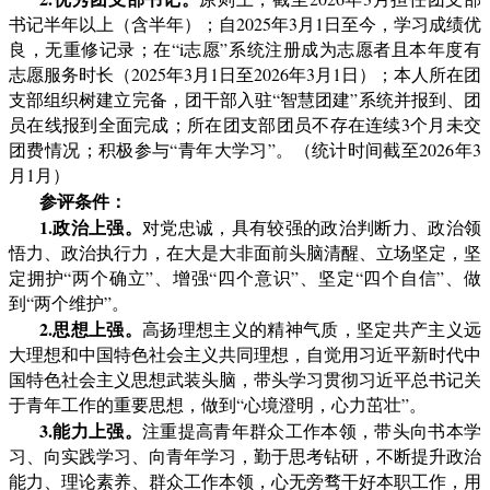
书记半年以上（含半年）；自2025年3月1日至今，学习成绩优
良，无重修记录；在“i志愿”系统注册成为志愿者且本年度有
志愿服务时长（2025年3月1日至2026年3月1日）；本人所在团
支部组织树建立完备，团干部入驻“智慧团建”系统并报到、团
员在线报到全面完成；所在团支部团员不存在连续3个月未交
团费情况；积极参与“青年大学习”。（统计时间截至2026年3
月1月）
参评条件：
1.政治上强。
对党忠诚，具有较强的政治判断力、政治领
悟力、政治执行力，在大是大非面前头脑清醒、立场坚定，坚
定拥护
“两个确立”、增强“四个意识”、坚定“四个自信”、做
到“两个维护”。
2.思想上强。
高扬理想主义的精神气质，坚定共产主义远
大理想和中国特色社会主义共同理想，自觉用习近平新时代中
国特色社会主义思想武装头脑，带头学习贯彻习近平总书记关
于青年工作的重要思想，做到
“心境澄明，心力茁壮”。
3.能力上强。
注重提高青年群众工作本领，带头向书本学
习、向实践学习、向青年学习，勤于思考钻研，不断提升政治
能力、理论素养、群众工作本领，心无旁骛干好本职工作，用