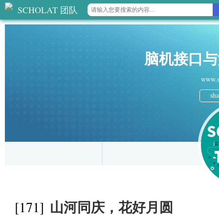
SCHOLAT 团队
脑机接口与
www.s
sha
山河同庆，花好月圆
[171]