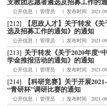
支教团志愿者遴选及招募工作的
公开信息
|
管理员
|
发布时间 2021-09
【思政人才】关于转发《关
[212]
选及招募工作的通知》的通知
公开信息
|
管理员
|
发布时间 2021-09
关于转发《关于2020年度“
[213]
学金推报活动的通知》的通知
公开信息
|
管理员
|
发布时间 2021-09
【科研竞赛】关于开展2021
[214]
“青研杯”调研比赛的通知
公开信息
|
管理员
|
发布时间 2021-08