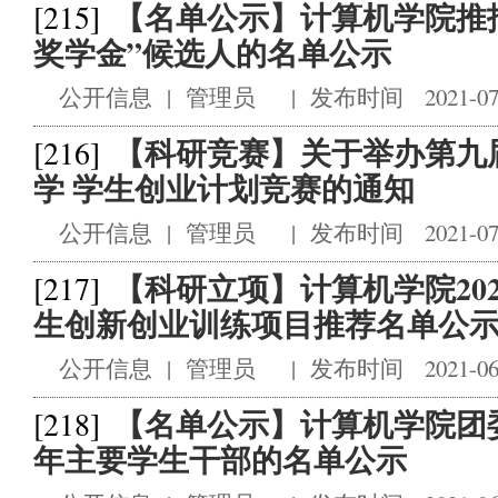
【名单公示】计算机学院推报
[215]
奖学金”候选人的名单公示
公开信息
|
管理员
|
发布时间 2021-07
【科研竞赛】关于举办第九
[216]
学 学生创业计划竞赛的通知
公开信息
|
管理员
|
发布时间 2021-07
【科研立项】计算机学院20
[217]
生创新创业训练项目推荐名单公
公开信息
|
管理员
|
发布时间 2021-06
【名单公示】计算机学院团委关
[218]
年主要学生干部的名单公示