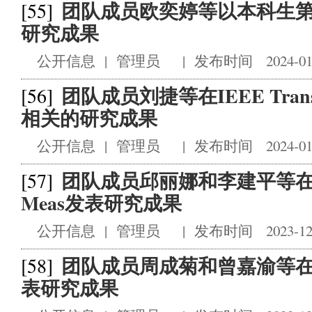
团队成员欧奕婷等以本科生第
[55]
研究成果
公开信息
|
管理员
|
发布时间 2024-01
团队成员刘捷等在IEEE Tr
[56]
相关的研究成果
公开信息
|
管理员
|
发布时间 2024-01
团队成员邱丽娜和李建平等在IEEE 
[57]
Meas发表研究成果
公开信息
|
管理员
|
发布时间 2023-12
团队成员周成菊和曾嘉渝等在
[58]
表研究成果