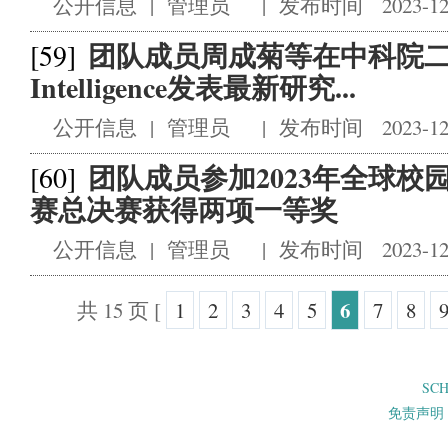
公开信息
|
管理员
|
发布时间 2023-12
团队成员周成菊等在中科院二区期
[59]
Intelligence发表最新研究...
公开信息
|
管理员
|
发布时间 2023-12
团队成员参加2023年全球校
[60]
赛总决赛获得两项一等奖
公开信息
|
管理员
|
发布时间 2023-12
6
共 15 页
[
1
2
3
4
5
7
8
SC
免责声明 