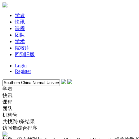
学者
快讯
课程
团队
学术
院校库
回到旧版
Login
Register
学者
快讯
课程
团队
机构号
共找到0条结果
访问量
综合排序