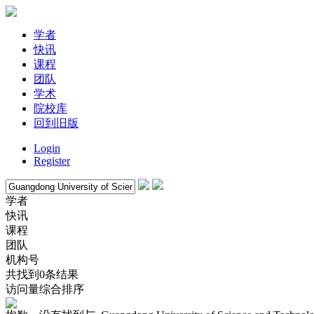
学者
快讯
课程
团队
学术
院校库
回到旧版
Login
Register
学者
快讯
课程
团队
机构号
共找到0条结果
访问量
综合排序