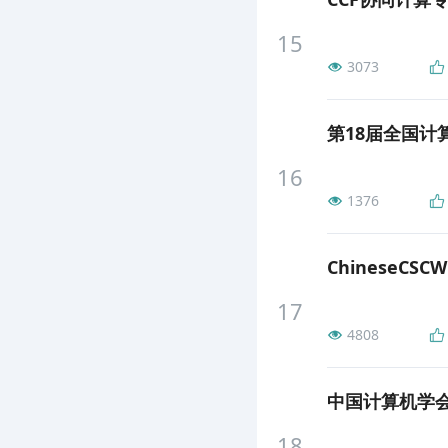
15
3073
16
1376
ChineseCS
17
4808
中国计算机学会
18